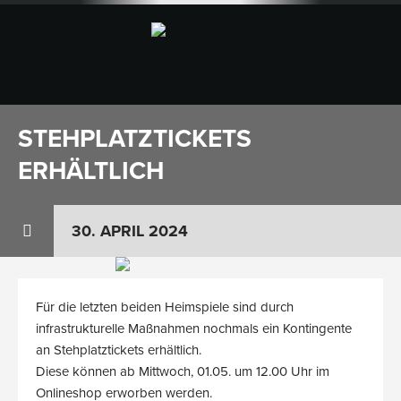
STEHPLATZTICKETS
ERHÄLTLICH
30. APRIL 2024
Für die letzten beiden Heimspiele sind durch
infrastrukturelle Maßnahmen nochmals ein Kontingente
an Stehplatztickets erhältlich.
Diese können ab Mittwoch, 01.05. um 12.00 Uhr im
Onlineshop erworben werden.