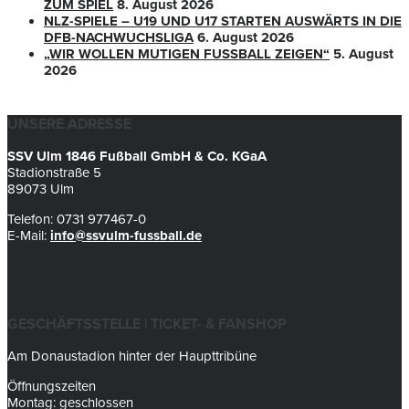
ZUM SPIEL
8. August 2026
NLZ-SPIELE – U19 UND U17 STARTEN AUSWÄRTS IN DIE
DFB-NACHWUCHSLIGA
6. August 2026
„WIR WOLLEN MUTIGEN FUSSBALL ZEIGEN“
5. August
2026
UNSERE ADRESSE
SSV Ulm 1846 Fußball GmbH & Co. KGaA
Stadionstraße 5
89073 Ulm
Telefon: 0731 977467-0
E-Mail:
info@ssvulm-fussball.de
GESCHÄFTSSTELLE | TICKET- & FANSHOP
Am Donaustadion hinter der Haupttribüne
Öffnungszeiten
Montag: geschlossen