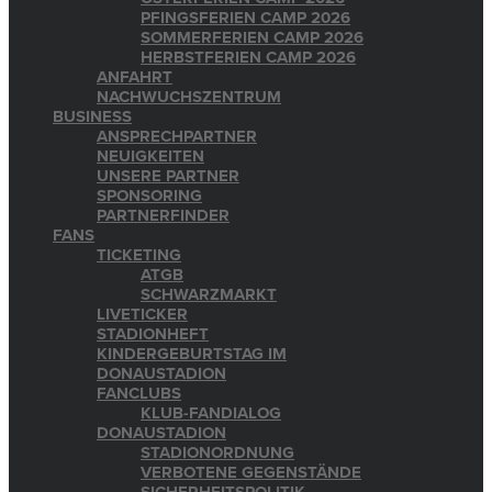
PFINGSFERIEN CAMP 2026
SOMMERFERIEN CAMP 2026
HERBSTFERIEN CAMP 2026
ANFAHRT
NACHWUCHSZENTRUM
BUSINESS
ANSPRECHPARTNER
NEUIGKEITEN
UNSERE PARTNER
SPONSORING
PARTNERFINDER
FANS
TICKETING
ATGB
SCHWARZMARKT
LIVETICKER
STADIONHEFT
KINDERGEBURTSTAG IM
DONAUSTADION
FANCLUBS
KLUB-FANDIALOG
DONAUSTADION
STADIONORDNUNG
VERBOTENE GEGENSTÄNDE