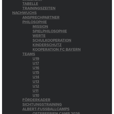
TABELLE
TRAININGSZEITEN
NACHWUCHS
ANSPRECHPARTNER
PHILOSOPHIE
MISSION
SPIELPHILOSOPHIE
WERTE
SCHULKOOPERATION
KINDERSCHUTZ
KOOPERATION FC BAYERN
TEAMS
U19
U17
U16
U15
U14
U13
U12
U11
U10
FÖRDERKADER
SICHTUNGSTRAINING
ALBERT-FUSSBALLCAMPS
OSTERFERIEN CAMP 2026