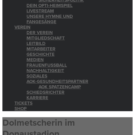
SICHERHEITSPOLITIK
DEIN OPTI-HEIMSPIEL
LIVESTREAM
UNSERE HYMNE UND
FANGESÄNGE
VEREIN
DER VEREIN
MITGLIEDSCHAFT
LEITBILD
MITARBEITER
GESCHICHTE
MEDIEN
FRAUENFUSSBALL
NACHHALTIGKEIT
SOZIALES
AOK-GESUNDHEITSPARTNER
AOK SPATZENCAMP
SCHIEDSRICHTER
KARRIERE
TICKETS
SHOP
Dolmetscherin im
Donaustadion