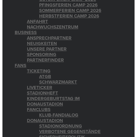
PFINGSFERIEN CAMP 2026
SOMMERFERIEN CAMP 2026
HERBSTFERIEN CAMP 2026
ANFAHRT
NACHWUCHSZENTRUM
BUSINESS
ANSPRECHPARTNER
NEUIGKEITEN
UNSERE PARTNER
SPONSORING
PARTNERFINDER
FANS
TICKETING
ATGB
SCHWARZMARKT
LIVETICKER
STADIONHEFT
KINDERGEBURTSTAG IM
DONAUSTADION
FANCLUBS
KLUB-FANDIALOG
DONAUSTADION
STADIONORDNUNG
VERBOTENE GEGENSTÄNDE