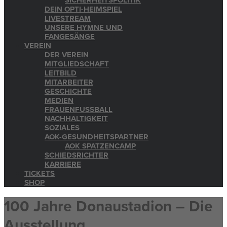
SICHERHEITSPOLITIK
DEIN OPTI-HEIMSPIEL
LIVESTREAM
UNSERE HYMNE UND
FANGESÄNGE
VEREIN
DER VEREIN
MITGLIEDSCHAFT
LEITBILD
MITARBEITER
GESCHICHTE
MEDIEN
FRAUENFUSSBALL
NACHHALTIGKEIT
SOZIALES
AOK-GESUNDHEITSPARTNER
AOK SPATZENCAMP
SCHIEDSRICHTER
KARRIERE
TICKETS
SHOP
100 Jahre Donaustadion – Die
Ausstellung