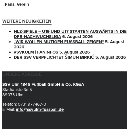
Fans
,
Verein
WEITERE NEUIGKEITEN
NLZ-SPIELE – U19 UND U17 STARTEN AUSWÄRTS IN DIE
DFB-NACHWUCHSLIGA
6. August 2026
„WIR WOLLEN MUTIGEN FUSSBALL ZEIGEN“
5. August
2026
#SVKULM | FANINFOS
5. August 2026
DER SSV VERPFLICHTET ŠIMUN BIRKIĆ
5. August 2026
UNSERE ADRESSE
SSV Ulm 1846 Fußball GmbH & Co. KGaA
Stadionstraße 5
89073 Ulm
Telefon: 0731 977467-0
E-Mail:
info@ssvulm-fussball.de