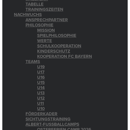
TABELLE
TRAININGSZEITEN
NACHWUCHS
ANSPRECHPARTNER
PHILOSOPHIE
MISSION
SPIELPHILOSOPHIE
WERTE
SCHULKOOPERATION
KINDERSCHUTZ
KOOPERATION FC BAYERN
TEAMS
U19
U17
U16
U15
U14
U13
U12
U11
U10
FÖRDERKADER
SICHTUNGSTRAINING
ALBERT-FUSSBALLCAMPS
OSTERFERIEN CAMP 2026