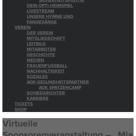
SICHERHEITSPOLITIK
DEIN OPTI-HEIMSPIEL
LIVESTREAM
UNSERE HYMNE UND
FANGESÄNGE
VEREIN
DER VEREIN
MITGLIEDSCHAFT
LEITBILD
MITARBEITER
GESCHICHTE
MEDIEN
FRAUENFUSSBALL
NACHHALTIGKEIT
SOZIALES
AOK-GESUNDHEITSPARTNER
AOK SPATZENCAMP
SCHIEDSRICHTER
KARRIERE
TICKETS
SHOP
Virtuelle
Sponsorenveranstaltung – „Mia