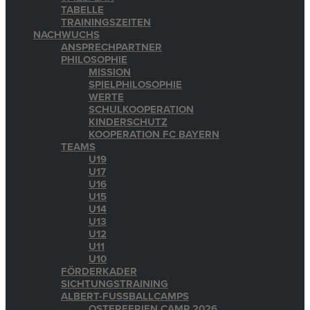
TABELLE
TRAININGSZEITEN
NACHWUCHS
ANSPRECHPARTNER
PHILOSOPHIE
MISSION
SPIELPHILOSOPHIE
WERTE
SCHULKOOPERATION
KINDERSCHUTZ
KOOPERATION FC BAYERN
TEAMS
U19
U17
U16
U15
U14
U13
U12
U11
U10
FÖRDERKADER
SICHTUNGSTRAINING
ALBERT-FUSSBALLCAMPS
OSTERFERIEN CAMP 2026