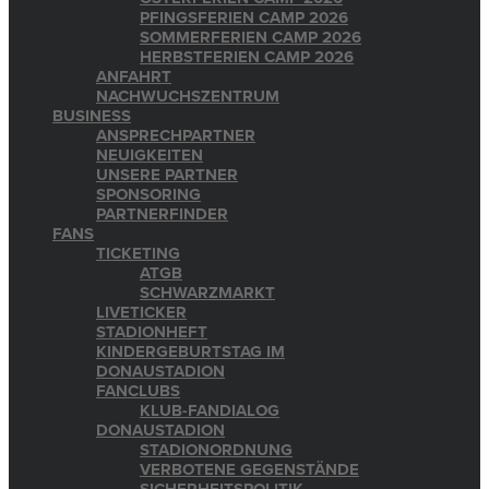
PFINGSFERIEN CAMP 2026
SOMMERFERIEN CAMP 2026
HERBSTFERIEN CAMP 2026
ANFAHRT
NACHWUCHSZENTRUM
BUSINESS
ANSPRECHPARTNER
NEUIGKEITEN
UNSERE PARTNER
SPONSORING
PARTNERFINDER
FANS
TICKETING
ATGB
SCHWARZMARKT
LIVETICKER
STADIONHEFT
KINDERGEBURTSTAG IM
DONAUSTADION
FANCLUBS
KLUB-FANDIALOG
DONAUSTADION
STADIONORDNUNG
VERBOTENE GEGENSTÄNDE