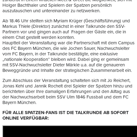
Holger Bachthaler und Spielern der Spatzen persönlich
auszutauschen und untereinander zu netzwerken.
Ab 18.46 Uhr stellten sich Myriam Krüger (Geschäftsführung) und
Markus Thiele (Direktor) zunächst in einer Talkrunde den SSV-
Partnern vor und gingen auch auf Fragen der Gäste ein, die in
einem Chat gestellt werden konnten.
Hauptteil der Veranstaltung war die Partnerschaft mit dem Campus
des FC Bayern München, die wie Jochen Sauer, Nachwuchsleiter
vom FC Bayern, in der Talkrunde bestätigte, eine exklusive
„nationale Kooperation“ bleiben wird. Dabei ging er gemeinsam
mit SSV-Nachwuchsleiter Dieter Märkle u.a. auf die genaueren
Beweggründe und Inhalte der strategischen Zusammenarbeit ein.
Zum Abschluss der Veranstaltung schalteten sich mit Jo Reichert,
Jonas Kehl und Jannik Rochelt drei Spieler der Spatzen hinzu und
berichteten über Ihre damaligen Erfahrungen und den Alltag aus
der Nachwuchsarbeit beim SSV Ulm 1846 Fussball und dem FC
Bayern München.
FÜR ALLE SPATZEN-FANS IST DIE TALKRUNDE AB SOFORT
ONLINE VERFÜGBAR: