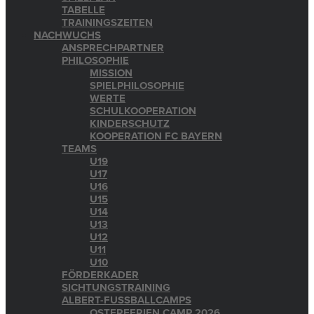
TABELLE
TRAININGSZEITEN
NACHWUCHS
ANSPRECHPARTNER
PHILOSOPHIE
MISSION
SPIELPHILOSOPHIE
WERTE
SCHULKOOPERATION
KINDERSCHUTZ
KOOPERATION FC BAYERN
TEAMS
U19
U17
U16
U15
U14
U13
U12
U11
U10
FÖRDERKADER
SICHTUNGSTRAINING
ALBERT-FUSSBALLCAMPS
OSTERFERIEN CAMP 2026