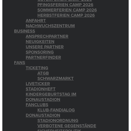
PFINGSFERIEN CAMP 2026
SOMMERFERIEN CAMP 2026
HERBSTFERIEN CAMP 2026
ANFAHRT
NACHWUCHSZENTRUM
BUSINESS
ANSPRECHPARTNER
NEUIGKEITEN
UNSERE PARTNER
SPONSORING
PARTNERFINDER
FANS
TICKETING
ATGB
SCHWARZMARKT
LIVETICKER
STADIONHEFT
KINDERGEBURTSTAG IM
DONAUSTADION
FANCLUBS
KLUB-FANDIALOG
DONAUSTADION
STADIONORDNUNG
VERBOTENE GEGENSTÄNDE