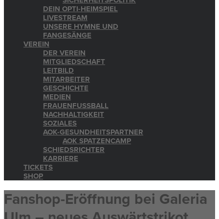
SICHERHEITSPOLITIK
DEIN OPTI-HEIMSPIEL
LIVESTREAM
UNSERE HYMNE UND
FANGESÄNGE
VEREIN
DER VEREIN
MITGLIEDSCHAFT
LEITBILD
MITARBEITER
GESCHICHTE
MEDIEN
FRAUENFUSSBALL
NACHHALTIGKEIT
SOZIALES
AOK-GESUNDHEITSPARTNER
AOK SPATZENCAMP
SCHIEDSRICHTER
KARRIERE
TICKETS
SHOP
Fanshop-Eröffnung bei Galeria
Ulm – neues Auswärtstrikot