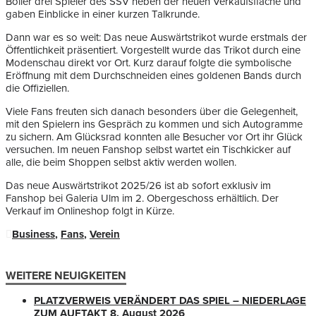
Boller drei Spieler des SSV neben der neuen Verkaufsfläche und
gaben Einblicke in einer kurzen Talkrunde.
Dann war es so weit: Das neue Auswärtstrikot wurde erstmals der
Öffentlichkeit präsentiert. Vorgestellt wurde das Trikot durch eine
Modenschau direkt vor Ort. Kurz darauf folgte die symbolische
Eröffnung mit dem Durchschneiden eines goldenen Bands durch
die Offiziellen.
Viele Fans freuten sich danach besonders über die Gelegenheit,
mit den Spielern ins Gespräch zu kommen und sich Autogramme
zu sichern. Am Glücksrad konnten alle Besucher vor Ort ihr Glück
versuchen. Im neuen Fanshop selbst wartet ein Tischkicker auf
alle, die beim Shoppen selbst aktiv werden wollen.
Das neue Auswärtstrikot 2025/26 ist ab sofort exklusiv im
Fanshop bei Galeria Ulm im 2. Obergeschoss erhältlich. Der
Verkauf im Onlineshop folgt in Kürze.
Business
,
Fans
,
Verein
WEITERE NEUIGKEITEN
PLATZVERWEIS VERÄNDERT DAS SPIEL – NIEDERLAGE
ZUM AUFTAKT
8. August 2026