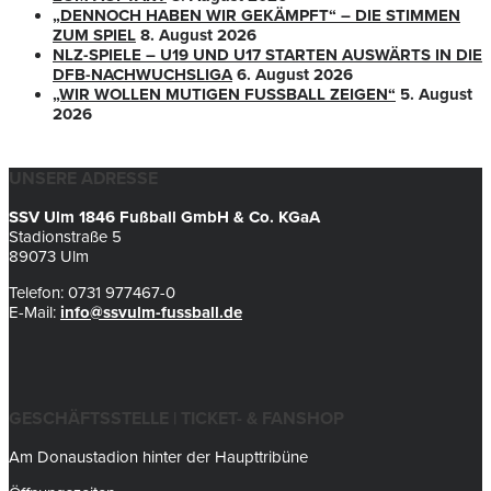
„DENNOCH HABEN WIR GEKÄMPFT“ – DIE STIMMEN
ZUM SPIEL
8. August 2026
NLZ-SPIELE – U19 UND U17 STARTEN AUSWÄRTS IN DIE
DFB-NACHWUCHSLIGA
6. August 2026
„WIR WOLLEN MUTIGEN FUSSBALL ZEIGEN“
5. August
2026
UNSERE ADRESSE
SSV Ulm 1846 Fußball GmbH & Co. KGaA
Stadionstraße 5
89073 Ulm
Telefon: 0731 977467-0
E-Mail:
info@ssvulm-fussball.de
GESCHÄFTSSTELLE | TICKET- & FANSHOP
Am Donaustadion hinter der Haupttribüne