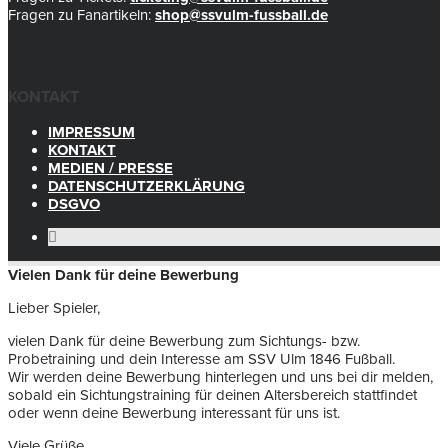
Fragen zu Fanartikeln:
shop@ssvulm-fussball.de
KONTAKT
IMPRESSUM
KONTAKT
MEDIEN / PRESSE
DATENSCHUTZERKLÄRUNG
DSGVO
Vielen Dank für deine Bewerbung
Lieber Spieler,
vielen Dank für deine Bewerbung zum Sichtungs- bzw.
Probetraining und dein Interesse am SSV Ulm 1846 Fußball.
Wir werden deine Bewerbung hinterlegen und uns bei dir melden,
sobald ein Sichtungstraining für deinen Altersbereich stattfindet
oder wenn deine Bewerbung interessant für uns ist.
Viele Grüße