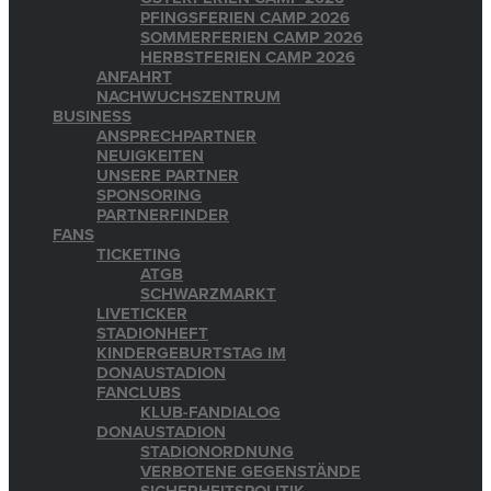
PFINGSFERIEN CAMP 2026
SOMMERFERIEN CAMP 2026
HERBSTFERIEN CAMP 2026
ANFAHRT
NACHWUCHSZENTRUM
BUSINESS
ANSPRECHPARTNER
NEUIGKEITEN
UNSERE PARTNER
SPONSORING
PARTNERFINDER
FANS
TICKETING
ATGB
SCHWARZMARKT
LIVETICKER
STADIONHEFT
KINDERGEBURTSTAG IM
DONAUSTADION
FANCLUBS
KLUB-FANDIALOG
DONAUSTADION
STADIONORDNUNG
VERBOTENE GEGENSTÄNDE