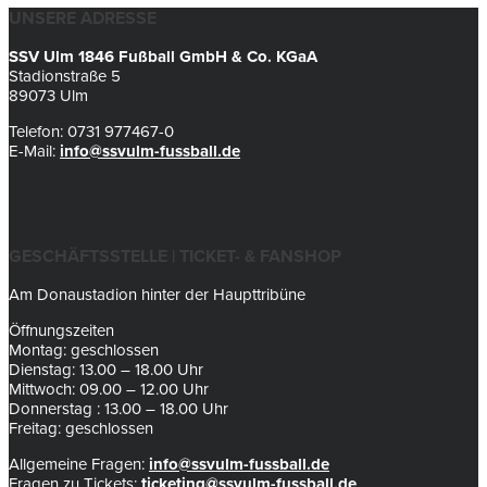
UNSERE ADRESSE
SSV Ulm 1846 Fußball GmbH & Co. KGaA
Stadionstraße 5
89073 Ulm
Telefon: 0731 977467-0
E-Mail:
info@ssvulm-fussball.de
GESCHÄFTSSTELLE | TICKET- & FANSHOP
Am Donaustadion hinter der Haupttribüne
Öffnungszeiten
Montag: geschlossen
Dienstag: 13.00 – 18.00 Uhr
Mittwoch: 09.00 – 12.00 Uhr
Donnerstag : 13.00 – 18.00 Uhr
Freitag: geschlossen
Allgemeine Fragen:
info@ssvulm-fussball.de
Fragen zu Tickets:
ticketing@ssvulm-fussball.de