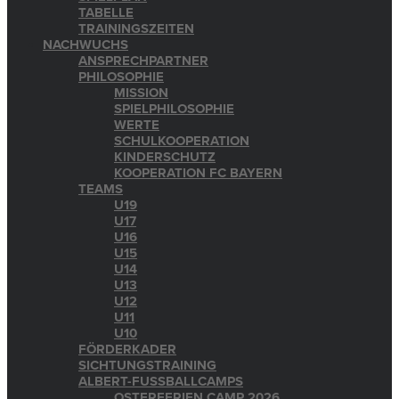
TABELLE
TRAININGSZEITEN
NACHWUCHS
ANSPRECHPARTNER
PHILOSOPHIE
MISSION
SPIELPHILOSOPHIE
WERTE
SCHULKOOPERATION
KINDERSCHUTZ
KOOPERATION FC BAYERN
TEAMS
U19
U17
U16
U15
U14
U13
U12
U11
U10
FÖRDERKADER
SICHTUNGSTRAINING
ALBERT-FUSSBALLCAMPS
OSTERFERIEN CAMP 2026