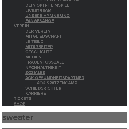
SICHERHEITSPOLITIK
DEIN OPTI-HEIMSPIEL
LIVESTREAM
UNSERE HYMNE UND
FANGESÄNGE
VEREIN
DER VEREIN
MITGLIEDSCHAFT
LEITBILD
MITARBEITER
GESCHICHTE
MEDIEN
FRAUENFUSSBALL
NACHHALTIGKEIT
SOZIALES
AOK-GESUNDHEITSPARTNER
AOK SPATZENCAMP
SCHIEDSRICHTER
KARRIERE
TICKETS
SHOP
sweater