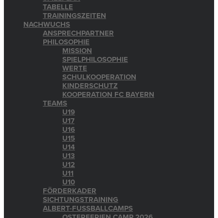
TABELLE
TRAININGSZEITEN
NACHWUCHS
ANSPRECHPARTNER
PHILOSOPHIE
MISSION
SPIELPHILOSOPHIE
WERTE
SCHULKOOPERATION
KINDERSCHUTZ
KOOPERATION FC BAYERN
TEAMS
U19
U17
U16
U15
U14
U13
U12
U11
U10
FÖRDERKADER
SICHTUNGSTRAINING
ALBERT-FUSSBALLCAMPS
OSTERFERIEN CAMP 2026