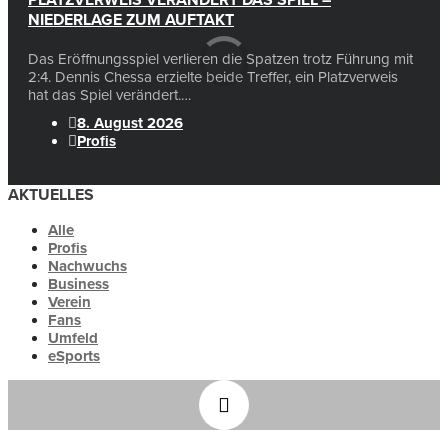
PLATZVERWEIS VERÄNDERT DAS SPIEL –
NIEDERLAGE ZUM AUFTAKT
Das Eröffnungsspiel verlieren die Spatzen trotz Führung mit
2:4. Dennis Chessa erzielte beide Treffer, ein Platzverweis
hat das Spiel verändert.…
8. August 2026
Profis
AKTUELLES
Alle
Profis
Nachwuchs
Business
Verein
Fans
Umfeld
eSports