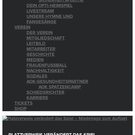
SICHERHEITSPOLITIK
DEIN OPTI-HEIMSPIEL
LIVESTREAM
UNSERE HYMNE UND
FANGESÄNGE
VEREIN
DER VEREIN
MITGLIEDSCHAFT
LEITBILD
MITARBEITER
GESCHICHTE
MEDIEN
FRAUENFUSSBALL
NACHHALTIGKEIT
SOZIALES
AOK-GESUNDHEITSPARTNER
AOK SPATZENCAMP
SCHIEDSRICHTER
KARRIERE
TICKETS
SHOP