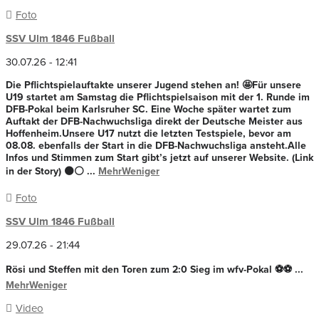
Foto
SSV Ulm 1846 Fußball
30.07.26 - 12:41
Die Pflichtspielauftakte unserer Jugend stehen an! 🤩
Für unsere
U19 startet am Samstag die Pflichtspielsaison mit der 1. Runde im
DFB-Pokal beim Karlsruher SC. Eine Woche später wartet zum
Auftakt der DFB-Nachwuchsliga direkt der Deutsche Meister aus
Hoffenheim.
Unsere U17 nutzt die letzten Testspiele, bevor am
08.08. ebenfalls der Start in die DFB-Nachwuchsliga ansteht.
Alle
Infos und Stimmen zum Start gibt’s jetzt auf unserer Website. (Link
in der Story) ⚫⚪
...
Mehr
Weniger
Foto
SSV Ulm 1846 Fußball
29.07.26 - 21:44
Rösi und Steffen mit den Toren zum 2:0 Sieg im wfv-Pokal ⚽️⚽️
...
Mehr
Weniger
Video