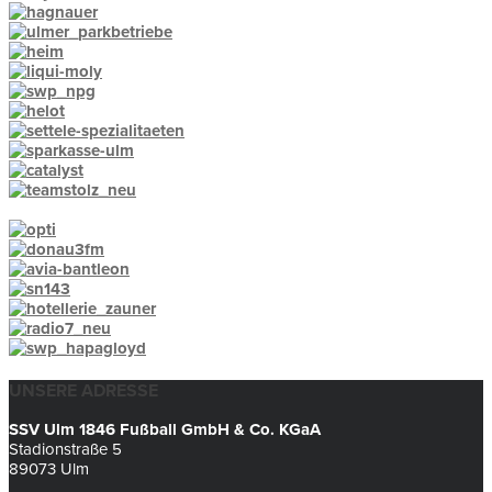
UNSERE ADRESSE
SSV Ulm 1846 Fußball GmbH & Co. KGaA
Stadionstraße 5
89073 Ulm