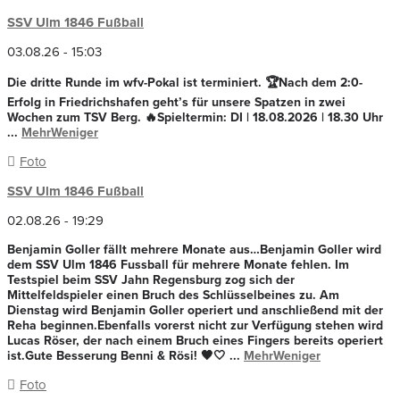
SSV Ulm 1846 Fußball
03.08.26 - 15:03
Die dritte Runde im wfv-Pokal ist terminiert. 🏆
Nach dem 2:0-
Erfolg in Friedrichshafen geht’s für unsere Spatzen in zwei
Wochen zum TSV Berg. 🔥
Spieltermin: DI | 18.08.2026 | 18.30 Uhr
...
Mehr
Weniger
Foto
SSV Ulm 1846 Fußball
02.08.26 - 19:29
Benjamin Goller fällt mehrere Monate aus…
Benjamin Goller wird
dem SSV Ulm 1846 Fussball für mehrere Monate fehlen. Im
Testspiel beim SSV Jahn Regensburg zog sich der
Mittelfeldspieler einen Bruch des Schlüsselbeines zu.
Am
Dienstag wird Benjamin Goller operiert und anschließend mit der
Reha beginnen.
Ebenfalls vorerst nicht zur Verfügung stehen wird
Lucas Röser, der nach einem Bruch eines Fingers bereits operiert
ist.
Gute Besserung Benni & Rösi! 🖤🤍
...
Mehr
Weniger
Foto