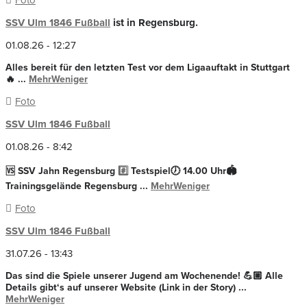
Foto
SSV Ulm 1846 Fußball
ist in Regensburg.
01.08.26 - 12:27
Alles bereit für den letzten Test vor dem Ligaauftakt in Stuttgart
🔥
...
Mehr
Weniger
Foto
SSV Ulm 1846 Fußball
01.08.26 - 8:42
🆚 SSV Jahn Regensburg
#️
⃣ Testspiel
🕖 14.00 Uhr
🏟️
Trainingsgelände Regensburg
...
Mehr
Weniger
Foto
SSV Ulm 1846 Fußball
31.07.26 - 13:43
Das sind die Spiele unserer Jugend am Wochenende! 💪🏼 Alle
Details gibt‘s auf unserer Website (Link in der Story)
...
Mehr
Weniger