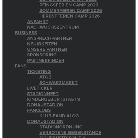
PFINGSFERIEN CAMP 2026
SOMMERFERIEN CAMP 2026
HERBSTFERIEN CAMP 2026
ANFAHRT
NACHWUCHSZENTRUM
BUSINESS
ANSPRECHPARTNER
NEUIGKEITEN
UNSERE PARTNER
SPONSORING
PARTNERFINDER
FANS
TICKETING
ATGB
SCHWARZMARKT
LIVETICKER
STADIONHEFT
KINDERGEBURTSTAG IM
DONAUSTADION
FANCLUBS
KLUB-FANDIALOG
DONAUSTADION
STADIONORDNUNG
VERBOTENE GEGENSTÄNDE