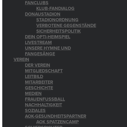
FANCLUBS
KLUB-FANDIALOG
DONAUSTADION
STADIONORDNUNG
VERBOTENE GEGENSTÄNDE
SICHERHEITSPOLITIK
DEIN OPTI-HEIMSPIEL
LIVESTREAM
UNSERE HYMNE UND
FANGESÄNGE
VEREIN
DER VEREIN
MITGLIEDSCHAFT
LEITBILD
MITARBEITER
GESCHICHTE
MEDIEN
FRAUENFUSSBALL
NACHHALTIGKEIT
SOZIALES
AOK-GESUNDHEITSPARTNER
AOK SPATZENCAMP