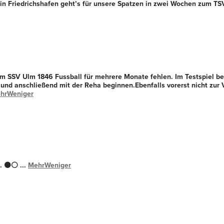
in Friedrichshafen geht’s für unsere Spatzen in zwei Wochen zum TS
m SSV Ulm 1846 Fussball für mehrere Monate fehlen. Im Testspiel be
 und anschließend mit der Reha beginnen.
Ebenfalls vorerst nicht zu
hr
Weniger
g. ⚫️⚪️
...
Mehr
Weniger