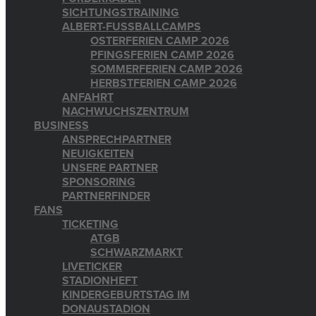
SICHTUNGSTRAINING
ALBERT-FUSSBALLCAMPS
OSTERFERIEN CAMP 2026
PFINGSFERIEN CAMP 2026
SOMMERFERIEN CAMP 2026
HERBSTFERIEN CAMP 2026
ANFAHRT
NACHWUCHSZENTRUM
BUSINESS
ANSPRECHPARTNER
NEUIGKEITEN
UNSERE PARTNER
SPONSORING
PARTNERFINDER
FANS
TICKETING
ATGB
SCHWARZMARKT
LIVETICKER
STADIONHEFT
KINDERGEBURTSTAG IM
DONAUSTADION