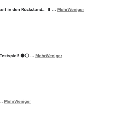
bzeit in den Rückstand… ⏸️
...
Mehr
Weniger
Testspiel! ⚫️⚪️
...
Mehr
Weniger
...
Mehr
Weniger