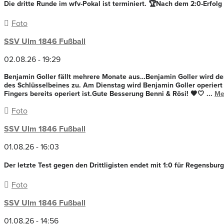
Die dritte Runde im wfv-Pokal ist terminiert. 🏆
Nach dem 2:0-Erfolg 
Foto
SSV Ulm 1846 Fußball
02.08.26 - 19:29
Benjamin Goller fällt mehrere Monate aus…
Benjamin Goller wird de
des Schlüsselbeines zu.
Am Dienstag wird Benjamin Goller operiert
Fingers bereits operiert ist.
Gute Besserung Benni & Rösi! 🖤🤍
...
Me
Foto
SSV Ulm 1846 Fußball
01.08.26 - 16:03
Der letzte Test gegen den Drittligisten endet mit 1:0 für Regensbur
Foto
SSV Ulm 1846 Fußball
01.08.26 - 14:56