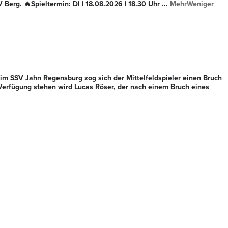
V Berg. 🔥
Spieltermin: DI | 18.08.2026 | 18.30 Uhr
...
Mehr
Weniger
im SSV Jahn Regensburg zog sich der Mittelfeldspieler einen Bruch
r Verfügung stehen wird Lucas Röser, der nach einem Bruch eines