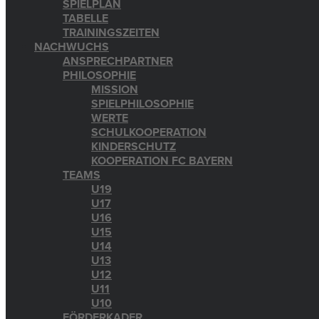
SPIELPLAN
TABELLE
TRAININGSZEITEN
NACHWUCHS
ANSPRECHPARTNER
PHILOSOPHIE
MISSION
SPIELPHILOSOPHIE
WERTE
SCHULKOOPERATION
KINDERSCHUTZ
KOOPERATION FC BAYERN
TEAMS
U19
U17
U16
U15
U14
U13
U12
U11
U10
FÖRDERKADER